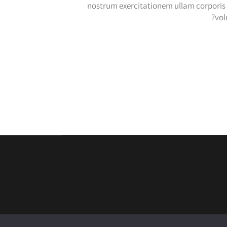
nostrum exercitationem ullam corporis s
vol