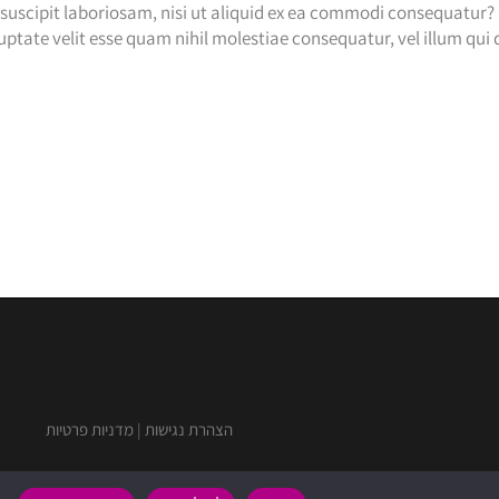
uscipit laboriosam, nisi ut aliquid ex ea commodi consequatur? 
uptate velit esse quam nihil molestiae consequatur, vel illum qui
הצהרת נגישות
|
מדניות פרטיות