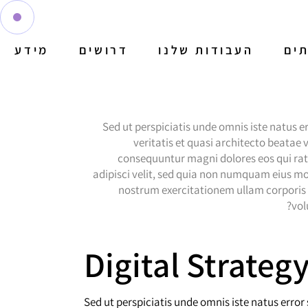
תים
העבודות שלנו
דרושים
מידע
Sed ut perspiciatis unde omnis iste natus
veritatis et quasi architecto beatae
consequuntur magni dolores eos qui rat
adipisci velit, sed quia non numquam eius 
nostrum exercitationem ullam corporis s
vol
ת
Digital Strateg
Sed ut perspiciatis unde omnis iste natus err