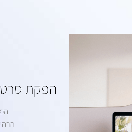
הפקת סרטון
הפק
הרהיט