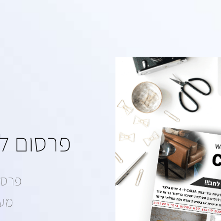
פרסום לע
פרסו
מער