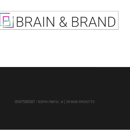
כל הזכויות שמורות | א. נגישות איתמר: 0547580587