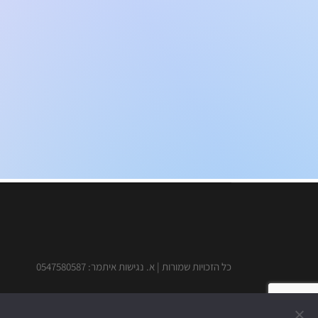
כל הזכויות שמורות | א. נגישות איתמר: 0547580587