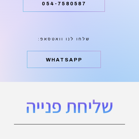
054-7580587
שלחו לנו וואטסאפ:
‫WHATSAPP
שליחת פנייה